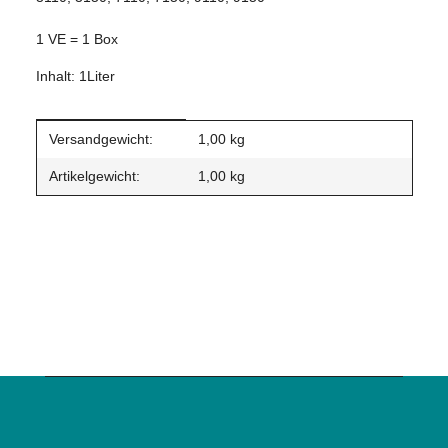
1 VE = 1 Box
Inhalt: 1Liter
Produkteigenschaft
Wert
Versandgewicht:
1,00 kg
Artikelgewicht:
1,00
kg