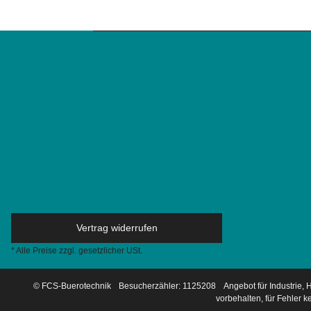
Vertrag widerrufen
* Alle Preise zzgl. gesetzlicher USt.
© FCS-Buerotechnik
Besucherzähler: 1125208
Angebot für Industrie,
vorbehalten, für Fehler 