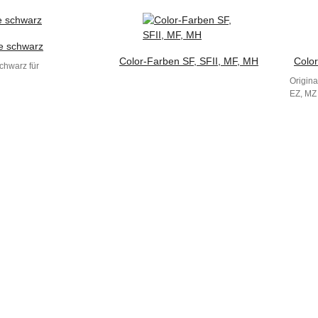
e schwarz
Color-Farben SF, SFII, MF, MH
Colo
chwarz für
Origina
EZ, MZ