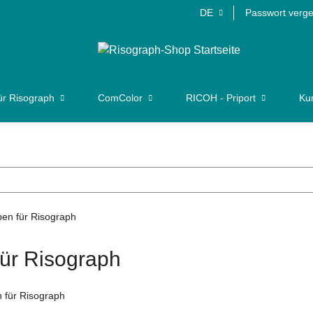
DE
Passwort verg
ür Risograph
ComColor
RICOH - Priport
Kun
für Risograph
n für Risograph