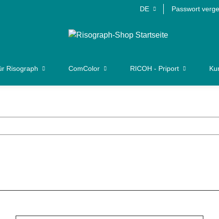
DE
Passwort verg
ür Risograph
ComColor
RICOH - Priport
Kun