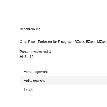
Beschreibung
Orig. Riso - Farbe rot für Risograph RZxxx, EZxxx, MZx
Pantone warm red U
HKS - 12
Produkteigenschaft
Wert
Versandgewicht:
Artikelgewicht:
Inhalt: