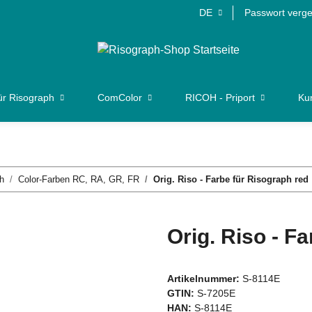
DE
Passwort verg
ür Risograph
ComColor
RICOH - Priport
Kun
h
Color-Farben RC, RA, GR, FR
Orig. Riso - Farbe für Risograph red
Orig. Riso - F
Artikelnummer:
S-8114E
GTIN:
S-7205E
HAN:
S-8114E