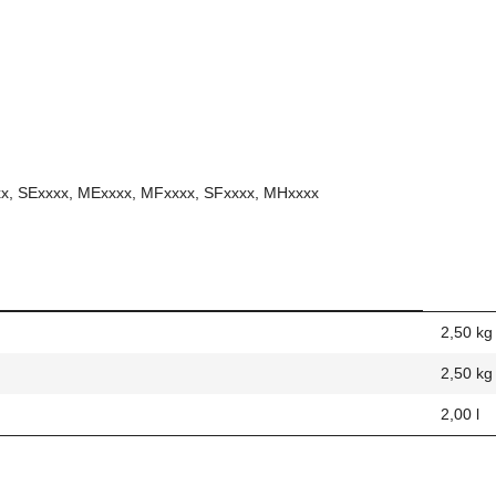
xxx, SExxxx, MExxxx, MFxxxx, SFxxxx, MHxxxx
2,50 kg
2,50
kg
2,00 l