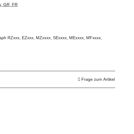
A, GR, FR
graph RZxxx, EZxxx, MZxxxx, SExxxx, MExxxx, MFxxxx,
.
Frage zum Artikel