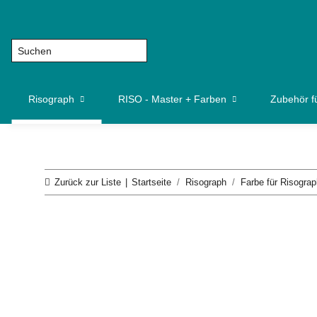
Risograph
RISO - Master + Farben
Zubehör f
Zurück zur Liste
Startseite
Risograph
Farbe für Risograp