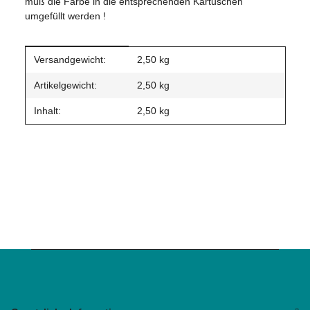
muß die Farbe in die entsprechenden Kartuschen
umgefüllt werden !
Produkteigenschaft
Wert
Versandgewicht:
2,50 kg
Artikelgewicht:
2,50
kg
Inhalt:
2,50 kg