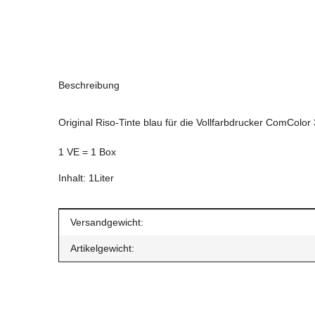
Beschreibung
Original Riso-Tinte blau für die Vollfarbdrucker ComColo
1 VE = 1 Box
Inhalt: 1Liter
Produkteigenschaft
Wert
Versandgewicht:
Artikelgewicht: