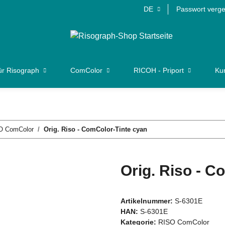
DE
Passwort verg
ür Risograph
ComColor
RICOH - Priport
Kun
O ComColor
Orig. Riso - ComColor-Tinte cyan
Orig. Riso - C
Artikelnummer:
S-6301E
HAN:
S-6301E
Kategorie:
RISO ComColor