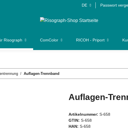
DE
Passwort verg
ür Risograph
ComColor
RICOH - Priport
Kun
entrennung
Auflagen-Trennband
Auflagen-Tre
Artikelnummer:
S-658
GTIN:
S-658
HAN:
S-658