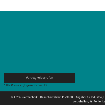
Vertrag widerrufen
* Alle Preise zzgl. gesetzlicher USt.
© FCS-Buerotechnik
Besucherzähler: 1123838
Angebot für Industrie,
vorbehalten, für Fehler 