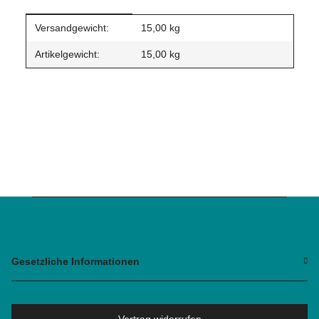
Produkteigenschaft
Wert
Versandgewicht:
15,00 kg
Artikelgewicht:
15,00
kg
Gesetzliche Informationen
Vertrag widerrufen