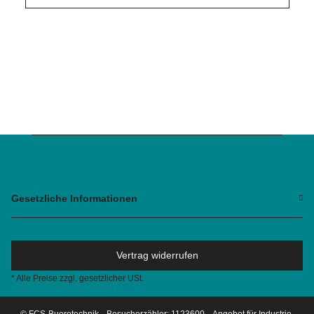
Gesetzliche Informationen
Vertrag widerrufen
* Alle Preise zzgl. gesetzlicher USt.
© FCS-Buerotechnik
Besucherzähler: 1123600
Angebot für Industrie,